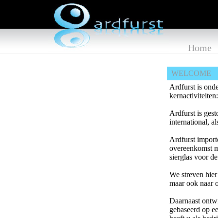
Home
WELCOME
Ardfurst is onde
kernactiviteiten
Ardfurst is ges
international, a
Ardfurst import
overeenkomst me
sierglas voor 
We streven hier 
maar ook naar o
Daarnaast ontwi
gebaseerd op e