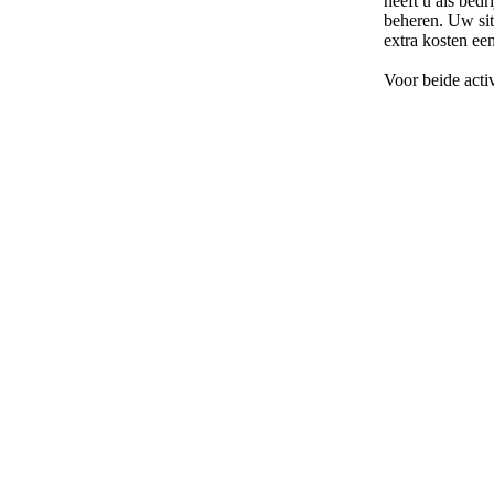
heeft u als bed
beheren. Uw sit
extra kosten een
Voor beide activ